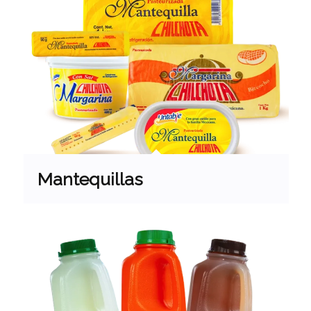
Mantequillas
PRODUCTOS
Quesos
Leches
Yoghurts
Cremas
Mantequillas y Margarinas
Bebidas Refrescantes