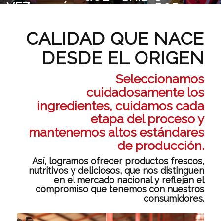
VEZ
POR QUÉ
GUÍA PARA
SUP
VINOS
UNA META
Hogar del Queso
CORRE
DEBERÍA
ELEGIR EL
SAZ
MEXICANOS,
COMPARTIDA
HQ Súper
MÁS
ESTAR EN
ALMA DE
CALIDAD QUE NACE
UN
QUE NOS
TU DIETA?
TUS
HOMENAJE
HIZO VIBRAR
DESDE EL ORIGEN
PLATILLOS
AL SABOR
MÁS SITIOS DE CHILCHOTA
DE MÉXICO
Seleccionamos
Fundación Chilchota
cuidadosamente los
ingredientes, cuidamos cada
Carrera Chilchota
etapa del proceso y
mantenemos altos estándares
de producción.
Así, logramos ofrecer productos frescos,
nutritivos y deliciosos, que nos distinguen
en el mercado nacional y reflejan el
compromiso que tenemos con nuestros
consumidores.