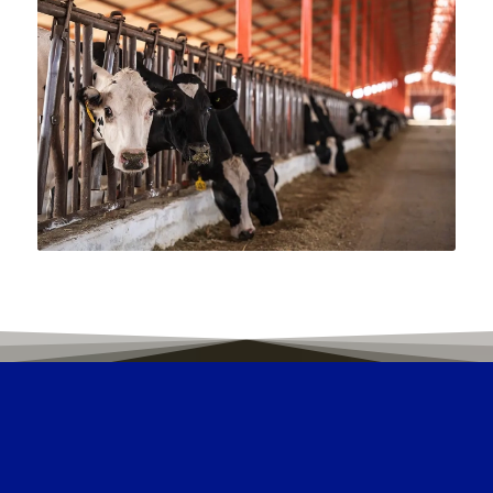
SÍGUENOS EN FACEBOOK
© Copyright 2026 - Chilchota
Inicio
Productos
Nosotros
Puntos de Venta
Recetas
Carrera Chilchota
Vacantes
Contacto
NUESTRO
COMPROMISO CON
EL MEDIO AMBIENTE