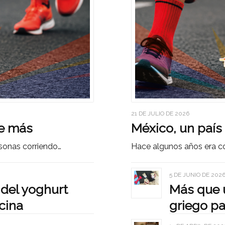
21 DE JULIO DE 2026
re más
México, un país
sonas corriendo…
Hace algunos años era c
5 DE JUNIO DE 202
 del yoghurt
Más que u
cina
griego pa