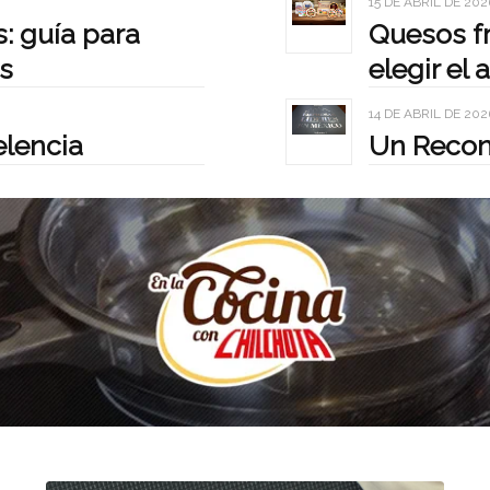
15 DE ABRIL DE 202
: guía para
Quesos fr
os
elegir el 
14 DE ABRIL DE 202
lencia
Un Recon