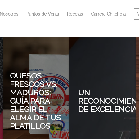
Nosotros
Puntos de Venta
Recetas
Carrera Chilchota
QUESOS
FRESCOS VS.
MADUROS:
UN
GUÍA PARA
RECONOCIMIEN
ELEGIR EL
DE EXCELENCIA
ALMA DE TUS
PLATILLOS