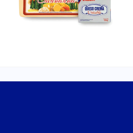
PRODUCTOS
Quesos
Leches
Yoghurts
Cremas
Mantequillas y Margarinas