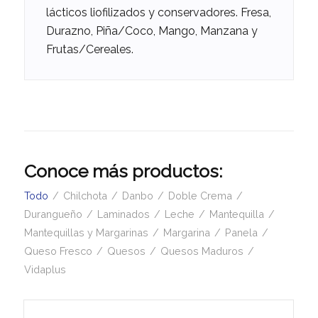
lácticos liofilizados y conservadores. Fresa,
Durazno, Piña/Coco, Mango, Manzana y
Frutas/Cereales.
Conoce más productos:
Todo
/
Chilchota
/
Danbo
/
Doble Crema
/
Durangueño
/
Laminados
/
Leche
/
Mantequilla
/
Mantequillas y Margarinas
/
Margarina
/
Panela
/
Queso Fresco
/
Quesos
/
Quesos Maduros
/
Vidaplus