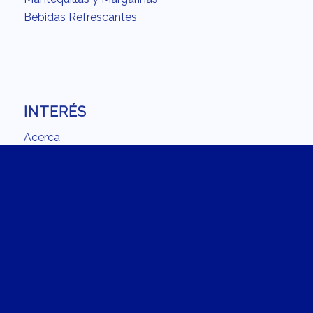
Bebidas Refrescantes
INTERÉS
Acerca
Calidad
Fundación
Carreras
Recetario
En la cocina con Chilchota
La Recomendación del Chef