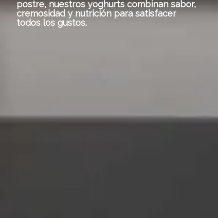
postre, nuestros yoghurts combinan sabor,
cremosidad y nutrición para satisfacer
todos los gustos.