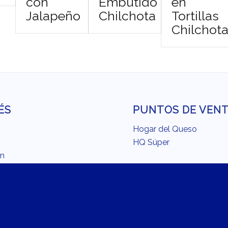
con
Embutido
en
Jalapeño
Chilchota
Tortillas
Chilchot
ÉS
PUNTOS DE VEN
Hogar del Queso
HQ Súper
ón
o
MÁS SITIOS DE
ina con Chilchota
CHILCHOTA
endación del Chef
Fundación Chilchota