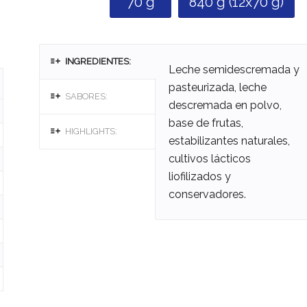
70 g
840 g (12x70 g)
INGREDIENTES:
Leche semidescremada y
pasteurizada, leche
SABORES:
descremada en polvo,
base de frutas,
HIGHLIGHTS:
estabilizantes naturales,
cultivos lácticos
liofilizados y
conservadores.