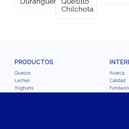
Durangueño
Quesillo
Chilchota
PRODUCTOS
INTER
Quesos
Acerca
Leches
Calidad
Yoghurts
Fundaci
Cremas
Carreras
Mantequillas y Margarinas
Recetari
Bebidas Refrescantes
En la coc
La Recom