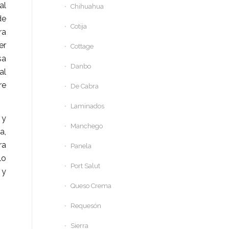
al
Chihuahua
de
Cotija
ra
er
Cottage
sa
Danbo
al
re
De Cabra
Laminados
 y
Manchego
a,
ra
Panela
lo
Port Salut
 y
Queso Crema
Requesón
Sierra