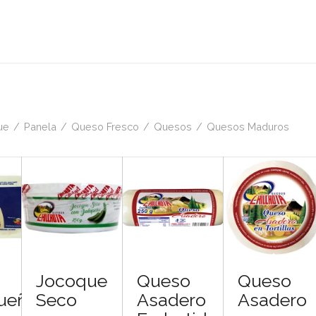
ue
/
Panela
/
Queso Fresco
/
Quesos
/
Quesos Maduros
Jocoque
Queso
Queso
ueño
Seco
Asadero
Asadero