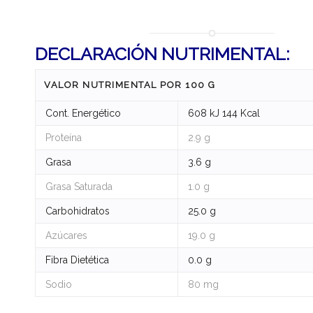
DECLARACIÓN NUTRIMENTAL:
VALOR NUTRIMENTAL POR 100 G
Cont. Energético
608 kJ 144 Kcal
Proteína
2.9 g
Grasa
3.6 g
Grasa Saturada
1.0 g
Carbohidratos
25.0 g
Azúcares
19.0 g
Fibra Dietética
0.0 g
Sodio
80 mg