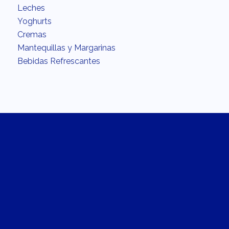
Leches
Yoghurts
Cremas
Mantequillas y Margarinas
Bebidas Refrescantes
INTERÉS
Acerca
Calidad
Fundación
Carreras
Recetario
En la cocina con Chilchota
La Recomendación del Chef