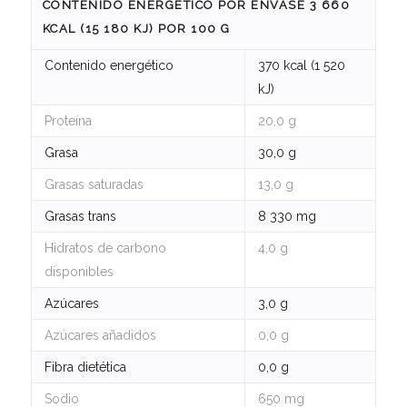
CONTENIDO ENERGÉTICO POR ENVASE 3 660
KCAL (15 180 KJ) POR 100 G
Contenido energético
370 kcal (1 520
kJ)
Proteína
20,0 g
Grasa
30,0 g
Grasas saturadas
13,0 g
Grasas trans
8 330 mg
Hidratos de carbono
4,0 g
disponibles
Azúcares
3,0 g
Azúcares añadidos
0,0 g
Fibra dietética
0,0 g
Sodio
650 mg