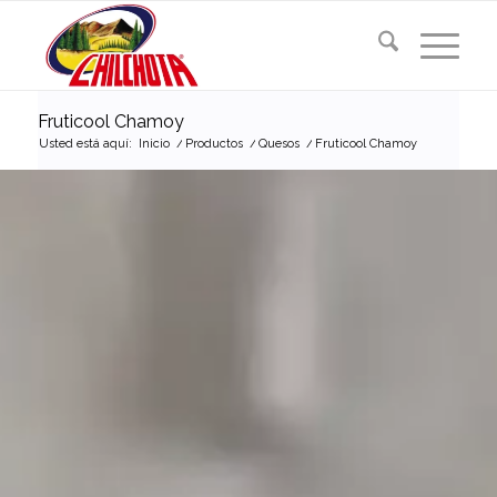
Fruticool Chamoy
Usted está aquí:
Inicio
/
Productos
/
Quesos
/
Fruticool Chamoy