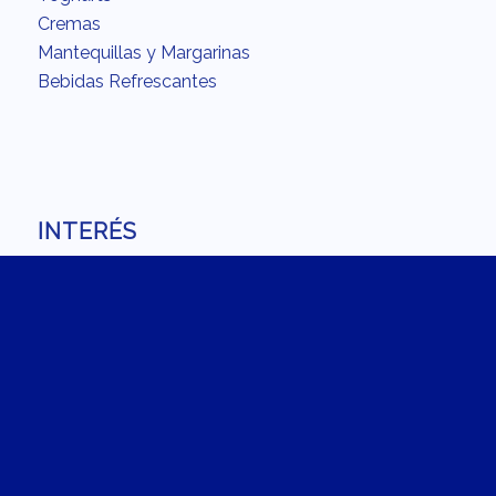
Cremas
Mantequillas y Margarinas
Bebidas Refrescantes
INTERÉS
Acerca
Calidad
Fundación
Carreras
Recetario
En la cocina con Chilchota
La Recomendación del Chef