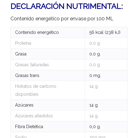
DECLARACIÓN NUTRIMENTAL:
Contenido energético por envase por 100 ML
Contenido energético
56 kcal (238 kJ)
Proteína
0,0 g.
Grasa
0,0 g.
Grasas Saturadas
0,0 g.
Grasas trans
0 mg.
Hidratos de carbono
14 g.
disponibles
Azúcares
14 g.
Azúcares añadidos
14 g.
Fibra Dietética
0,0 g.
Sodio
300 mg.