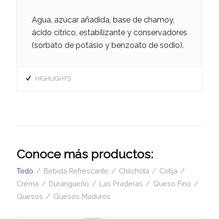
Agua, azúcar añadida, base de chamoy,
ácido cítrico, estabilizante y conservadores
(sorbato de potasio y benzoato de sodio).
HIGHLIGHTS
Conoce más productos:
Todo
/
Bebida Refrescante
/
Chilchota
/
Cotija
/
Crema
/
Durangueño
/
Las Praderas
/
Queso Fino
/
Quesos
/
Quesos Maduros