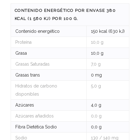
CONTENIDO ENERGÉTICO POR ENVASE 380
KCAL (1 560 KJ) POR 100 G.
Contenido energético
150 kcal (630 kJ)
Proteína
10,0 g
Grasa
10,0 g
Grasas Saturadas
7,0 g
Grasas trans
0 mg
Hidratos de carbono
5,0 g
disponibles
Azúcares
4,0 g
Azúcares añadidos
0,0 g
Fibra Dietética Sodio
0,0 g
Sodio
130 / 140 mg