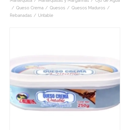
Mantequilla
/
Mantequillas y Margarinas
/
Ojo de Agua
/
Queso Crema
/
Quesos
/
Quesos Maduros
/
Rebanadas
/
Untable