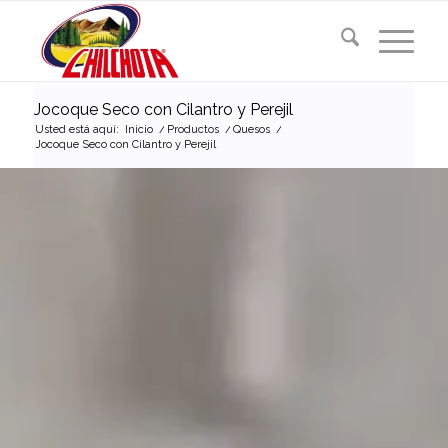
Jocoque Seco con Cilantro y Perejil
Usted está aquí:
Inicio
/
Productos
/
Quesos
/
Jocoque Seco con Cilantro y Perejil