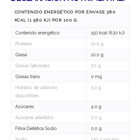
CONTENIDO ENERGÉTICO POR ENVASE 380
KCAL (1 560 KJ) POR 100 G.
Contenido energético
150 kcal (630 kJ)
Proteína
10,0 g
Grasa
10,0 g
Grasas Saturadas
7,0 g
Grasas trans
0 mg
Hidratos de carbono
5,0 g
disponibles
Azúcares
4,0 g
Azúcares añadidos
0,0 g
Fibra Dietética Sodio
0,0 g
Sodio
120 / 140 mg