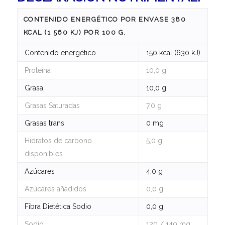
CONTENIDO ENERGÉTICO POR ENVASE 380
KCAL (1 560 KJ) POR 100 G.
Contenido energético
150 kcal (630 kJ)
Proteína
10,0 g
Grasa
10,0 g
Grasas Saturadas
7,0 g
Grasas trans
0 mg
Hidratos de carbono
5,0 g
disponibles
Azúcares
4,0 g
Azúcares añadidos
0,0 g
Fibra Dietética Sodio
0,0 g
Sodio
120 / 140 mg