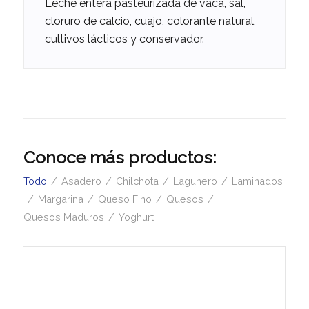
Leche entera pasteurizada de vaca, sal,
cloruro de calcio, cuajo, colorante natural,
cultivos lácticos y conservador.
Conoce más productos:
Todo
/
Asadero
/
Chilchota
/
Lagunero
/
Laminados
/
Margarina
/
Queso Fino
/
Quesos
/
Quesos Maduros
/
Yoghurt