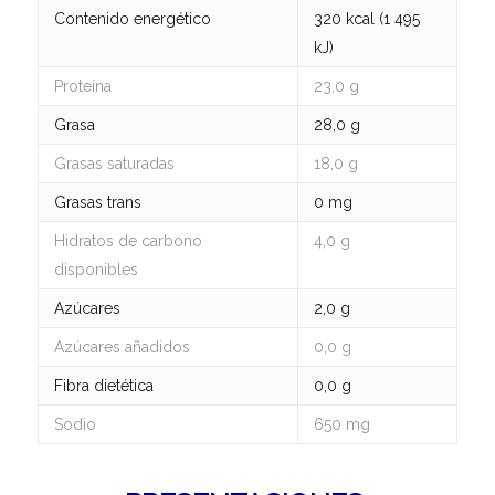
Contenido energético
320 kcal (1 495
kJ)
Proteína
23,0 g
Grasa
28,0 g
Grasas saturadas
18,0 g
Grasas trans
0 mg
Hidratos de carbono
4,0 g
disponibles
Azúcares
2,0 g
Azúcares añadidos
0,0 g
Fibra dietética
0,0 g
Sodio
650 mg