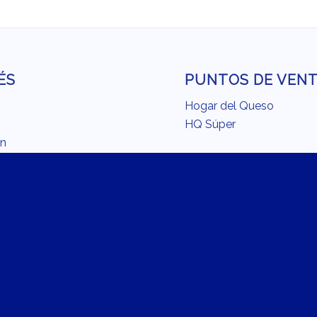
ÉS
PUNTOS DE VEN
Hogar del Queso
HQ Súper
ón
o
MÁS SITIOS DE
ina con Chilchota
CHILCHOTA
endación del Chef
Fundación Chilchota
Carrera Chilchota