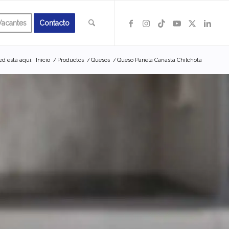
Vacantes
Contacto
ed está aquí:
Inicio
/
Productos
/
Quesos
/
Queso Panela Canasta Chilchota