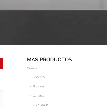
MÁS PRODUCTOS
Quesos
Asadero
Boursin
Canasto
Chihuahua