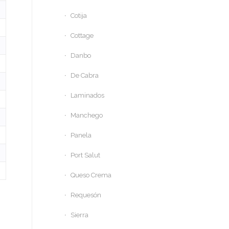
Cotija
Cottage
Danbo
De Cabra
Laminados
Manchego
Panela
Port Salut
Queso Crema
Requesón
Sierra