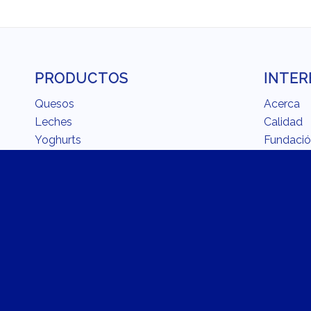
PRODUCTOS
INTER
Quesos
Acerca
Leches
Calidad
Yoghurts
Fundaci
Cremas
Carreras
Mantequillas y Margarinas
Recetari
Bebidas Refrescantes
En la coc
La Recom