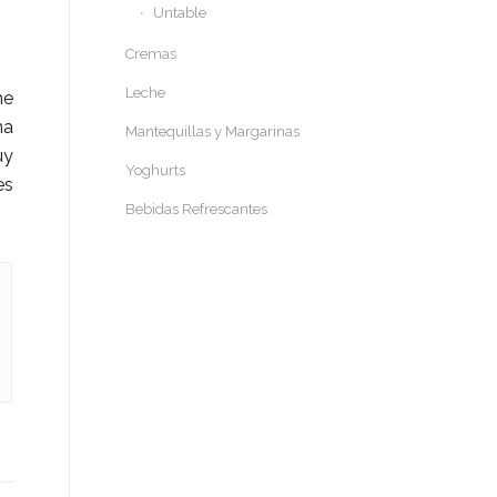
Untable
Cremas
Leche
he
na
Mantequillas y Margarinas
uy
Yoghurts
es
Bebidas Refrescantes