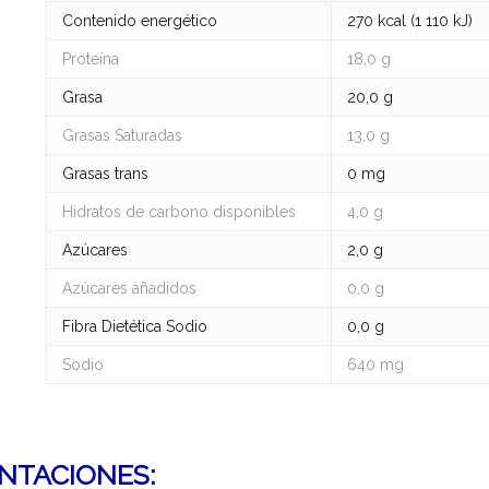
Contenido energético
270 kcal (1 110 kJ)
Proteína
18,0 g
Grasa
20,0 g
Grasas Saturadas
13,0 g
Grasas trans
0 mg
Hidratos de carbono disponibles
4,0 g
Azúcares
2,0 g
Azúcares añadidos
0,0 g
Fibra Dietética Sodio
0,0 g
Sodio
640 mg
NTACIONES: