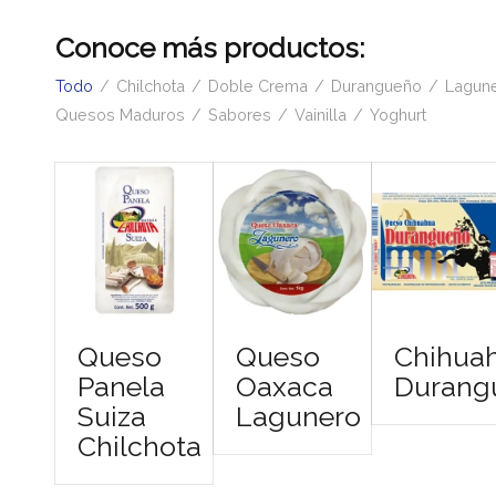
Conoce más productos:
Todo
/
Chilchota
/
Doble Crema
/
Durangueño
/
Lagun
Quesos Maduros
/
Sabores
/
Vainilla
/
Yoghurt
Queso
Queso
Chihua
Panela
Oaxaca
Durang
Suiza
Lagunero
Chilchota