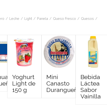
ero
/
Leche
/
Light
/
Panela
/
Queso Fresco
/
Quesos
/
hua
Yoghurt
Mini
Bebida
ueño
Light de
Canasto
Láctea
150 g
Durangueño
Sabor
Vainilla