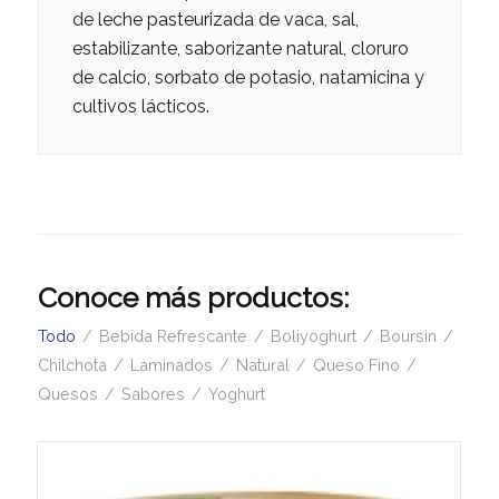
de leche pasteurizada de vaca, sal,
estabilizante, saborizante natural, cloruro
de calcio, sorbato de potasio, natamicina y
cultivos lácticos.
Conoce más productos:
Todo
/
Bebida Refrescante
/
Boliyoghurt
/
Boursin
/
Chilchota
/
Laminados
/
Natural
/
Queso Fino
/
Quesos
/
Sabores
/
Yoghurt