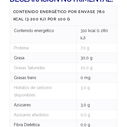
CONTENIDO ENERGÉTICO POR ENVASE 780
KCAL (3 200 KJ) POR 100 G
Contenido energético
310 kcal (1 280
kJ)
Proteína
7,0 g
Grasa
30,0 g
Grasas Saturadas
20,0 g
Grasas trans
0 mg
Hidratos de carbono
3,0 g
disponibles
Azúcares
3,0 g
Azúcares añadidos
0,0 g
Fibra Dietética
0,0 g