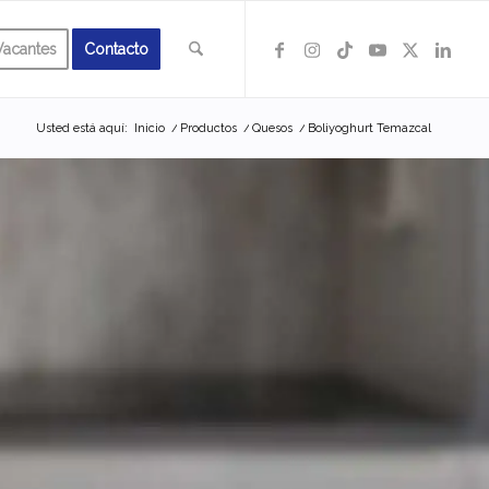
Vacantes
Contacto
Usted está aquí:
Inicio
/
Productos
/
Quesos
/
Boliyoghurt Temazcal