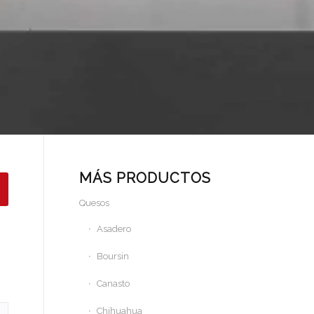
MÁS PRODUCTOS
Quesos
Asadero
Boursin
Canasto
Chihuahua