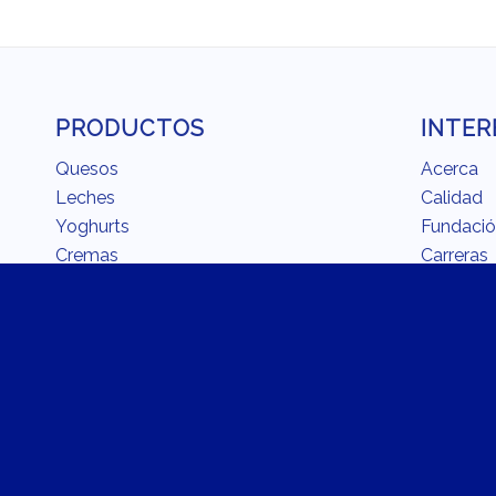
PRODUCTOS
INTER
Quesos
Acerca
Leches
Calidad
Yoghurts
Fundaci
Cremas
Carreras
Mantequillas y Margarinas
Recetari
Bebidas Refrescantes
En la coc
La Recom