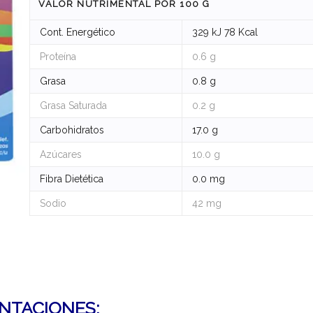
VALOR NUTRIMENTAL POR 100 G
Cont. Energético
329 kJ 78 Kcal
Proteína
0.6 g
Grasa
0.8 g
Grasa Saturada
0.2 g
Carbohidratos
17.0 g
Azúcares
10.0 g
Fibra Dietética
0.0 mg
Sodio
42 mg
NTACIONES: