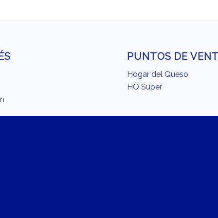
ÉS
PUNTOS DE VEN
Hogar del Queso
HQ Súper
ón
o
MÁS SITIOS DE
ina con Chilchota
CHILCHOTA
endación del Chef
Fundación Chilchota
Carrera Chilchota