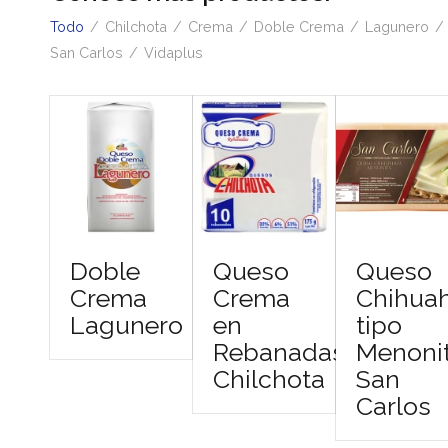
Todo
/
Chilchota
/
Crema
/
Doble Crema
/
Lagunero
/
San Carlos
/
Vidaplus
Doble
Queso
Queso
Crema
Crema
Chihua
Lagunero
en
tipo
Rebanadas
Menoni
Chilchota
San
Carlos