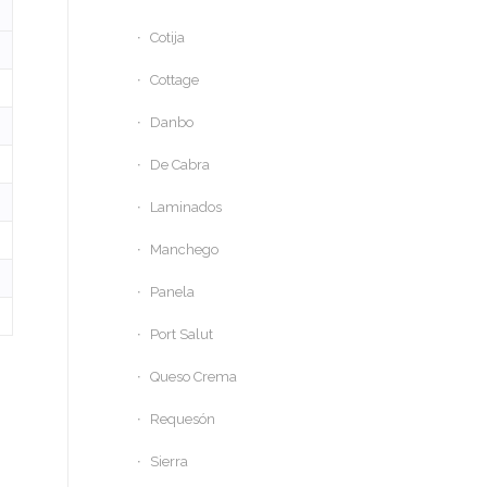
Cotija
Cottage
Danbo
De Cabra
Laminados
Manchego
Panela
Port Salut
Queso Crema
Requesón
Sierra