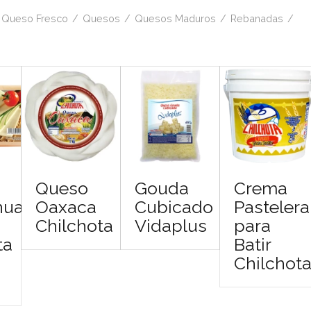
Queso Fresco
/
Quesos
/
Quesos Maduros
/
Rebanadas
/
Queso
Gouda
Crema
hua
Oaxaca
Cubicado
Pastelera
Chilchota
Vidaplus
para
ta
Batir
Chilchot