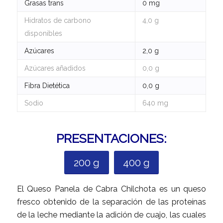
Grasas trans
0 mg
Hidratos de carbono
4,0 g
disponibles
Azúcares
2,0 g
Azúcares añadidos
0,0 g
Fibra Dietética
0,0 g
Sodio
640 mg
PRESENTACIONES:
200 g
400 g
El Queso Panela de Cabra Chilchota es un queso
fresco obtenido de la separación de las proteínas
de la leche mediante la adición de cuajo, las cuales