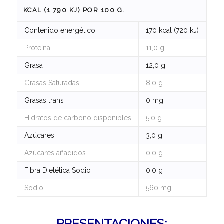
KCAL (1 790 KJ) POR 100 G.
Contenido energético
170 kcal (720 kJ)
Proteína
11,0 g
Grasa
12,0 g
Grasas Saturadas
8,0 g
Grasas trans
0 mg
Hidratos de carbono disponibles
5,0 g
Azúcares
3,0 g
Azúcares añadidos
0,0 g
Fibra Dietética Sodio
0,0 g
Sodio
560 mg
PRESENTACIONES: