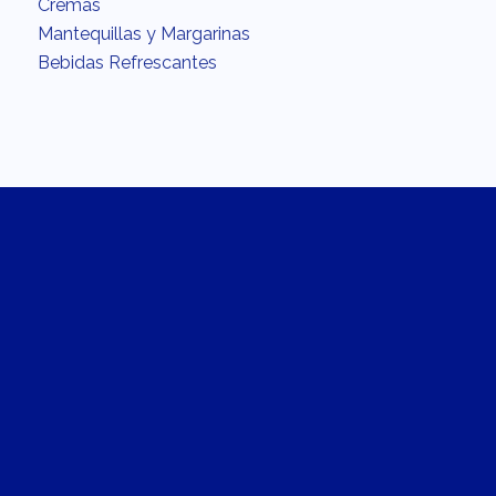
Cremas
Mantequillas y Margarinas
Bebidas Refrescantes
INTERÉS
Acerca
Calidad
Fundación
Carreras
Recetario
En la cocina con Chilchota
La Recomendación del Chef