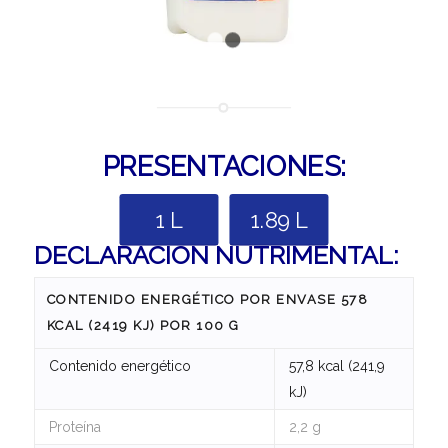
1
2
PRESENTACIONES:
1 L
1.89 L
DECLARACIÓN NUTRIMENTAL:
CONTENIDO ENERGÉTICO POR ENVASE 578
KCAL (2419 KJ) POR 100 G
Contenido energético
57,8 kcal (241,9
kJ)
Proteína
2,2 g