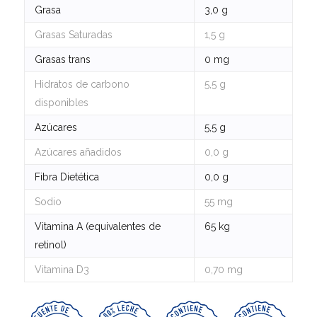
Grasa
3,0 g
Grasas Saturadas
1,5 g
Grasas trans
0 mg
Hidratos de carbono
5,5 g
disponibles
Azúcares
5,5 g
Azúcares añadidos
0,0 g
Fibra Dietética
0,0 g
Sodio
55 mg
Vitamina A (equivalentes de
65 kg
retinol)
Vitamina D3
0,70 mg